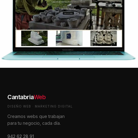
Cantabria
Web
DISEÑO WEB · MARKETING DIGITAL
Creamos webs que trabajan
para tu negocio, cada día.
942 62 28 91