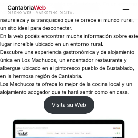
Los Machucos en el pueblo de Bustablado. En un entorno
Cantabria
Web
Natural incomparable, aquí puedes disfrutar de la
DISEÑO WEB · MARKETING DIGITAL
naturaleza y la tranquilidad que te ofrece el mundo rural,
un sitio ideal para desconectar.
En la web podéis encontrar mucha información sobre este
lugar increíble ubicado en un entorno rural.
Descubre una experiencia gastronómica y de alojamiento
única en Los Machucos, un encantador restaurante y
albergue ubicado en el pintoresco pueblo de Bustablado,
en la hermosa región de Cantabria.
Los Machucos te ofrece lo mejor de la cocina local y un
alojamiento acogedor que te hará sentir como en casa.
Visita su Web