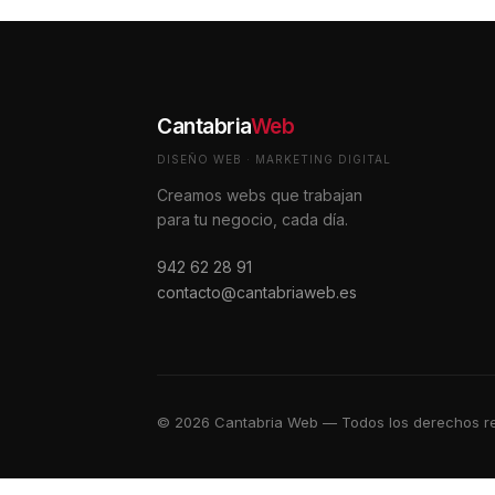
Cantabria
Web
DISEÑO WEB · MARKETING DIGITAL
Creamos webs que trabajan
para tu negocio, cada día.
942 62 28 91
contacto@cantabriaweb.es
© 2026 Cantabria Web — Todos los derechos r