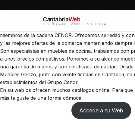
Una Web para una empresa en el Valle del Asón que come
y Electrodomésticos, puedes visitar sus tiendas en Ampuero
Cantabria
Web
En Muebles Ganzo ponen a tu disposición una amplia ofert
DISEÑO WEB · MARKETING DIGITAL
Electrodomésticos para decorar su hogar. Con larga expe
miembros de la cadena CENOR. Ofrecemos seriedad y confi
y las mejores ofertas de la comarca manteniendo siempre l
Son especialistas en muebles de cocina, trabajamos con p
a unos precios competitivos. Ponemos a su alcance muebl
una garantía de 5 años y con certificado de calidad. Desde 
Muebles Ganzo, junto con veinte tiendas en Cantabria, se 
establecimientos del Grupo Cenor.
En su web os ofrecen muchos catálogos online. Para que p
más te guste de una forma cómoda.
Accede a su Web