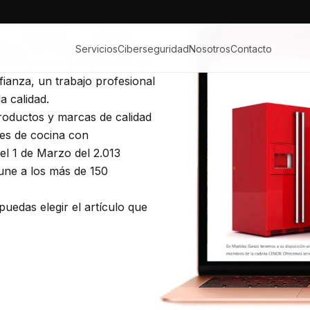
rcializa Muebles en General
 y Ramales de la Victoria.
a de todo tipo de Muebles y
Servicios
Ciberseguridad
Nosotros
Contacto
riencia en la Comarca somos
anza, un trabajo profesional
a calidad.
roductos y marcas de calidad
es de cocina con
el 1 de Marzo del 2.013
une a los más de 150
uedas elegir el artículo que